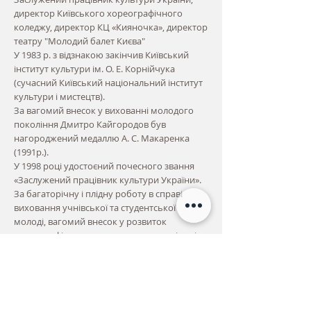
директор Київського хореографічного
коледжу, директор КЦ «Кияночка», директор
театру "Молодий балет Києва"
У 1983 р. з відзнакою закінчив Київський
інститут культури ім. О. Е. Корнійчука
(сучасний Київський національний інститут
культури і мистецтв).
За вагомий внесок у вихованні молодого
покоління Дмитро Кайгородов був
нагороджений медаллю А. С. Макаренка
(1991р.).
У 1998 році удостоєний почесного звання
«Заслужений працівник культури України».
За багаторічну і плідну роботу в справі
виховання учнівської та студентської
молоді, вагомий внесок у розвиток
хореографічного мистецтва та значні успіхи
у формуванні духовності, моральної,
художньо-естетичної культури молодих
громадян України - нагороджений
Почесною Грамотою Міністерства освіти
України (2001 г.).