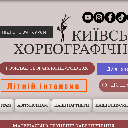
КИЇВС
ПІДГОТОВЧІ КУРСИ
ХОРЕОГРАФІЧ
РОЗКЛАД ТВОРЧІХ КОНКУРСІВ 2026
Для юн
Літній інтенсив
НТАМ
АБІТУРІЄНТАМ
НАШІ ПАРТНЕРИ
НАШІ ВИПУСК
МАТЕРІАЛЬНО-ТЕХНІЧНЕ ЗАБЕЗПЕЧЕННЯ