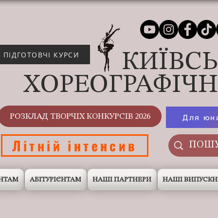
КИЇВС
ПІДГОТОВЧІ КУРСИ
ХОРЕОГРАФІЧ
РОЗКЛАД ТВОРЧІХ КОНКУРСІВ 2026
Для юн
Літній інтенсив
НТАМ
АБІТУРІЄНТАМ
НАШІ ПАРТНЕРИ
НАШІ ВИПУСК