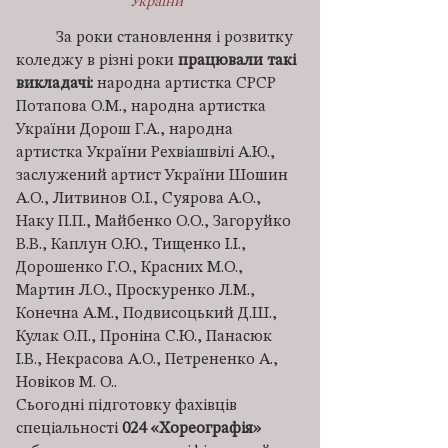
України
За роки становлення і розвитку
коледжу в різні роки
працювали такі
викладачі:
народна артистка СРСР
Потапова О.М., народна артистка
України Дорош Г.А., народна
артистка України Рехвіашвілі А.Ю.,
заслужений артист України Шошин
А.О., Литвинов О.І., Суярова А.О.,
Наку П.П., Майбенко О.О., Загоруйко
В.В., Каплун О.Ю., Тищенко І.І.,
Дорошенко Г.О., Красних М.О.,
Мартин Л.О., Проскуренко Л.М.,
Конечна А.М., Подвисоцький Д.Ш.,
Кулак О.П., Проніна С.Ю., Панасюк
І.В., Некрасова А.О., Петрененко А.,
Новіков М. О..
Сьогодні підготовку фахівців
спеціальності
024 «Хореографія»