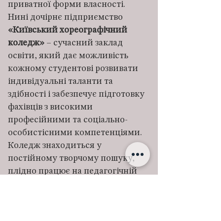
приватної форми власності.
Нині дочірнє підприємство
«Київський хореографічний
коледж»
– сучасний заклад
освіти, який дає можливість
кожному студентові розвивати
індивідуальні таланти та
здібності і забезпечує підготовку
фахівців з високими
професійними та соціально-
особистісними компетенціями.
Коледж знаходиться у
постійному творчому пошуку,
плідно працює на педагогічній
та культурно-мистецькій ниві,
активно розвиває інноваційні
стратегії, проводить