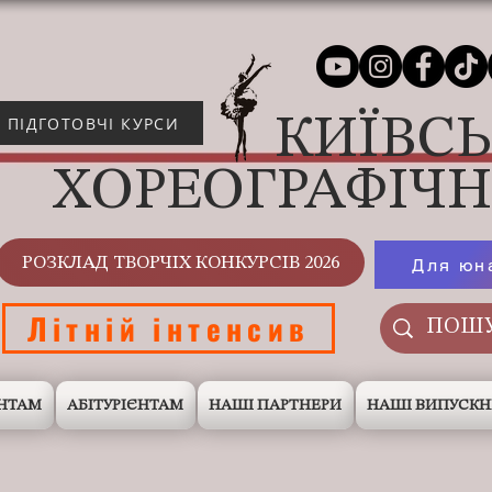
КИЇВС
ПІДГОТОВЧІ КУРСИ
ХОРЕОГРАФІЧ
РОЗКЛАД ТВОРЧІХ КОНКУРСІВ 2026
Для юн
Літній інтенсив
НТАМ
АБІТУРІЄНТАМ
НАШІ ПАРТНЕРИ
НАШІ ВИПУСК