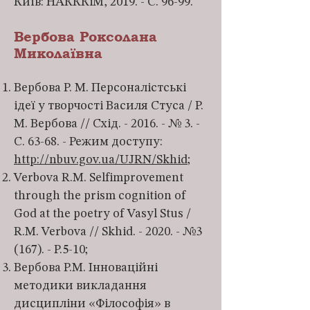
Київ: НАКККіМ, 2019. - С. 96-99.
Вербова Роксолана
Миколаївна
Вербова Р. М. Персоналістські
ідеї у творчості Василя Стуса / Р.
М. Вербова // Схід. - 2016. - № 3. -
С. 63-68. - Режим доступу:
http://nbuv.gov.ua/UJRN/Skhid
;
Verbova R.M. Selfimprovement
through the prism cognition of
God at the poetry of Vasyl Stus /
R.M. Verbova // Skhid. - 2020. - №3
(167). - P.5-10;
Вербова Р.М. Інноваційні
методики викладання
дисципліни «Філософія» в