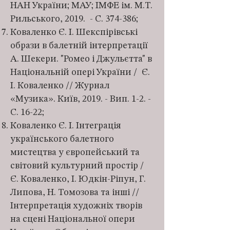
НАН України; МАУ; ІМФЕ ім. М.Т.
Рильського, 2019. - С. 374-386;
Коваленко Є. І. Шекспірівські
образи в балетній інтерпретації
А. Шекери. "Ромео і Джульєтта" в
Національній опері України / Є.
І. Коваленко // Журнал
«Музика». Київ, 2019. - Вип. 1-2. -
С. 16-22;
Коваленко Є. І. Інтеграція
українського балетного
мистецтва у європейський та
світовий культурний простір /
Є. Коваленко, І. Юдкін-Ріпун, Г.
Липова, Н. Томозова та інші //
Інтерпретація художніх творів
на сцені Національної опери