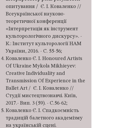
опитування / Є. І. Коваленко //
Всеукраїнської науково-
теоретичної конференції
«Інтерпретація як інструмент
культорологічного дискурсу». -
К.: Інститут культорології НАМ
України, 2016. - С. 55-56;
Коваленко Є. І. Honoured Artists
Of Ukraine Mykola Mikhieyev:
Creative Individuality and
Transmission Of Experience in the
Ballet Art / Є. І. Коваленко //
Студії мистецтвознавчі. Київ,
2017.- Вип. 3 (59). - С.56-62;
Коваленко Є. І. Спадкоємність
традицій балетного академізму
на українській сцені.