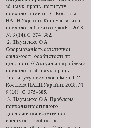
зб. наук. праць Інституту
психології імені
Г.С. Костюка
НАПН України. Консультативна
психологія і психотерапія.
2018.
№ 3 (14). C. 374–382.
2. Науменко О.А.
Сформованість естетичної
свідомості
особистості як
цілісність // Актуальні проблеми
психології: зб. наук. праць
Інституту психології імені Г.С.
Костюка НАПН України. 2018. №
9 (18).
С. 375–385.
3. Науменко О.А. Проблема
психодіагностичного
дослідження
естетичної
свідомості особистості: