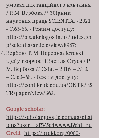
умовах дистанційного навчання
/ Р. М. Вербова // Збірник
наукових праць SCIENTIA. - 2021.
- С.63-66. - Режим доступу:
https://ojs.ukrlogos.in.ua/index.ph
p/scientia/article/view/8987
;
Вербова Р. М. Персоналістські
ідеї у творчості Василя Стуса / Р.
М. Вербова // Схід. – 2016. – № 3.
– С. 63–68. - Режим доступу:
https://conf.krok.edu.ua/ONTR/ES
TR/paper/view/362
.
Google scholar:
https://scholar.google.com.ua/citat
ions?user=taEV5e4AAAAJ&hl=ru
Orcid
:
https://orcid.org/0000-