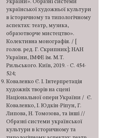
України». Образні системи
української художньої культури
в історичному та типологічному
аспектах: театр, музика,
образотворче мистецтво».
Колективна монографія. / [
голов. ред. Г. Скрипник]; НАН
України, ІМФЕ ім. М.Т.
Рильського. Київ, 2019. - С. 454-
524;
Коваленко Є. І. Інтерпретація
художніх творів на сцені
Національної опери України / Є.
Коваленко, І. Юдкін-Ріпун, Г.
Липова, Н. Томозова, та інші //
Образні системи української
культури в історичному та
типологічному аспектах: театр,