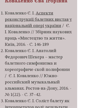
Коваленко Єва Ігорівна
Коваленко Є. І.
Аспекти
реконструкції балетних вистав у
національній опері україни
/ Є.
І. Коваленко // Збірник наукових
праць «Мистецтво та життя».
Київ, 2016. - С. 146-189
Коваленко Є. І. Анатолий
Федорович Шекера – мастер
балетного симфонизма и
хореографиче-ской полифонии
/ Є. І. Коваленко // Южно-
российский музыкальный
альманах. Ростов-на-Дону, 2016. -
№ 1(22). - С. 37–42.
Коваленко Є. І. Соліст балету як
інтерпретатор ролі: результати