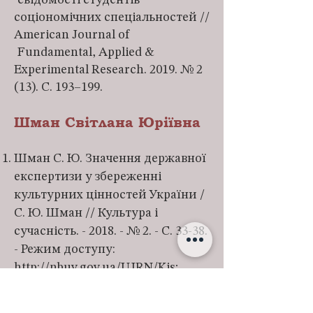
свідомості студентів
соціономічних спеціальностей //
American Journal of
Fundamental, Applied &
Experimental Research. 2019. № 2
(13). С. 193–199.
Шман Світлана Юріївна
Шман С. Ю. Значення державної
експертизи у збереженні
культурних цінностей України /
С. Ю. Шман // Культура і
сучасність. - 2018. - № 2. - С. 33-38.
- Режим доступу:
http://nbuv.gov.ua/UJRN/Kis
;
Шман С. Ю. Візуальні
дослідження в контексті