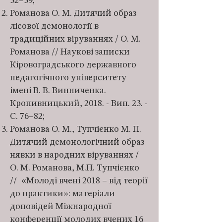
32–39;
Романова О. М. Дитячий образ
лісової демонології в
традиційних віруваннях / О. М.
Романова // Наукові записки
Кіровоградського державного
педагогічного університету
імені В. В. Винниченка.
Кропивницький, 2018. - Вип. 23. -
С. 76–82;
Романова О. М., Тупчієнко М. П.
Дитячий демонологічний образ
нявки в народних віруваннях /
О. М. Романова, М.П. Тупчієнко
// «Молоді вчені 2018 – від теорії
до практики»: матеріали
доповідей Міжнародної
конференції молодих вчених 16