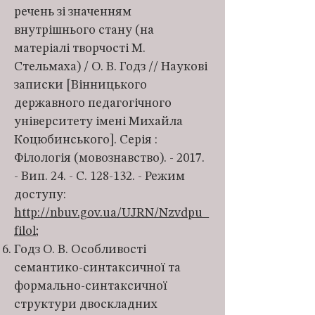
речень зі значенням
внутрішнього стану (на
матеріалі творчості М.
Стельмаха) / О. В. Годз // Наукові
записки [Вінницького
державного педагогічного
університету імені Михайла
Коцюбинського]. Серія :
Філологія (мовознавство). - 2017.
- Вип. 24. - С. 128-132. - Режим
доступу:
http://nbuv.gov.ua/UJRN/Nzvdpu_
filol
;
Годз О. В. Особливості
семантико-синтаксичної та
формально-синтаксичної
структури двоскладних