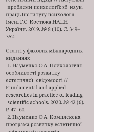
генетичний підхід // Актуальні
проблеми психології: зб. наук.
праць Інституту психології
імені
Г.С. Костюка НАПН
України. 2019. № 8 (10). С. 349–
352.
Статті у фахових міжнародних
виданнях
1. Науменко О.А. Психологічні
особливості розвитку
естетичної
свідомості //
Fundamental and applied
researches in practice of leading
scientific schools. 2020. № 42 (6).
Р. 47–60.
2. Науменко О.А. Комплексна
програма розвитку естетичної