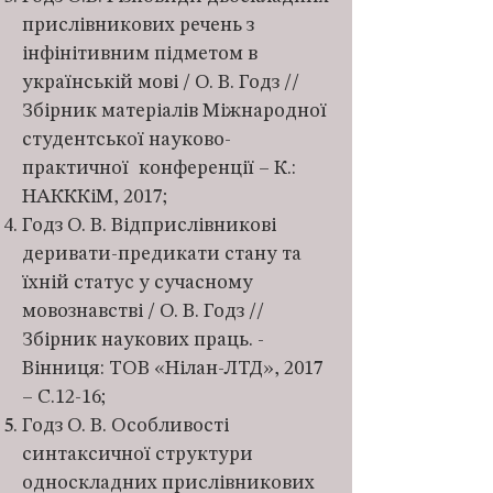
прислівникових речень з
інфінітивним підметом в
українській мові / О. В. Годз //
Збірник матеріалів Міжнародної
студентської науково-
практичної конференції – К.:
НАКККіМ, 2017;
Годз О. В. Відприслівникові
деривати-предикати стану та
їхній статус у сучасному
мовознавстві / О. В. Годз //
Збірник наукових праць. -
Вінниця: ТОВ «Нілан-ЛТД», 2017
– С.12-16;
Годз О. В. Особливості
синтаксичної структури
односкладних прислівникових