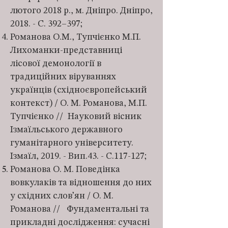
лютого 2018 р., м. Дніпро. Дніпро,
2018. - С. 392–397;
Романова О.М., Тупчієнко М.П.
Лихоманки-представниці
лісової демонології в
традиційних віруваннях
українців (східноєвропейський
контекст) / О. М. Романова, М.П.
Тупчієнко // Науковий вісник
Ізмаїльського державного
гуманітарного університету.
Ізмаїл, 2019. - Вип.43. - С.117-127;
Романова О. М. Поведінка
вовкулаків та відношення до них
у східних слов’ян / О. М.
Романова // Фундаментальні та
прикладні дослідження: сучасні