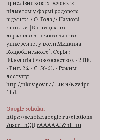
прислівникових речень із
підметом у формі родового
відмінка / О. Годз // Наукові
записки [Вінницького
державного педагогічного
університету імені Михайла
Коцюбинського]. Серія :
Філологія (мовознавство). - 2018.
- Вип. 26. - С. 56-61. - Режим
доступу:
http://nbuv.gov.ua/UJRN/Nzvdpu_
filol.
Google scholar:
https://scholar.google.ru/citations
?user=nQffjrAAAAAJ&hl=ru