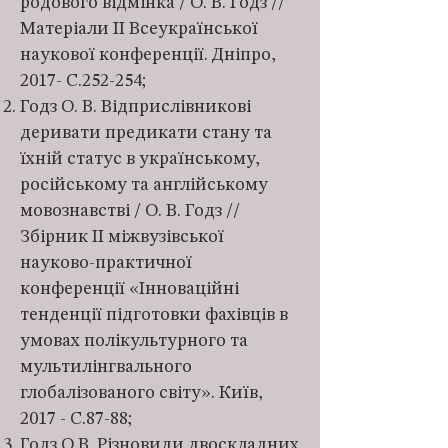
родового відмінка / О. В. Годз //
Матеріали ІІ Всеукраїнської
наукової конференції. Дніпро,
2017- С.252-254;
Годз О. В. Відприслівникові
деривати предикати стану та
їхній статус в українському,
російському та англійському
мовознавстві / О. В. Годз //
Збірник ІІ міжвузівської
науково-практичної
конференції «Інноваційні
тенденції підготовки фахівців в
умовах полікультурного та
мультилінгвального
глобалізованого світу». Київ,
2017 - С.87-88;
Годз О.В. Різновиди двоскладних