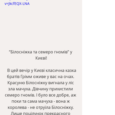
v=JkcfEQX-LNA
“Білосніжка та семеро гномів” у 
Києві!
  В цей вечір у Києві класична казка 
братів Грімм оживе у вас на очах. 
Красуню Білосніжку вигнала у ліс 
зла мачуха. Дівчину прихистили 
семеро гномів. І було все добре, аж 
поки та сама мачуха - вона ж 
королева - не отруїла Білосніжку. 
Лише поцілунок прекрасного 