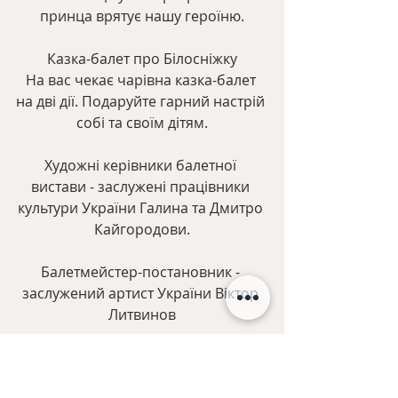
принца врятує нашу героїню.
Казка-балет про Білосніжку
На вас чекає чарівна казка-балет 
на дві дії. Подаруйте гарний настрій 
собі та своїм дітям.
Художні керівники балетної 
вистави - заслужені працівники 
культури України Галина та Дмитро 
Кайгородови.
Балетмейстер-постановник - 
заслужений артист України Віктор 
Литвинов
Педагог-репетитор - Ксенія 
Істоміна.