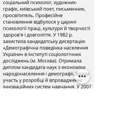
соціальний психолог, художник-
графік, київський поет, письменник,
просвітитель. Професійне
становлення відбулося у царині
психології праці, культури й творчості
здоров'я і довголіття. У 1982 р.
захистила кандидатську дисертацію
«Демографічна поведінка населення
України» в Інституті соціологічних
досліджень (м. Москва). Отримала
диплом кандидата наук з економіки
народонаселення і демографії. Брала
участь у розробці й впровадженні
інноваційних систем навчання. У 2007
р. захистила докторську дисертацію
«Перебудовувальний культурний
шок» (МАУП, м. Київ). Диплом доктора
наук в галузі психології. Автор 18
книжок, відомий художник-графік,
перовими творами якої оформлено