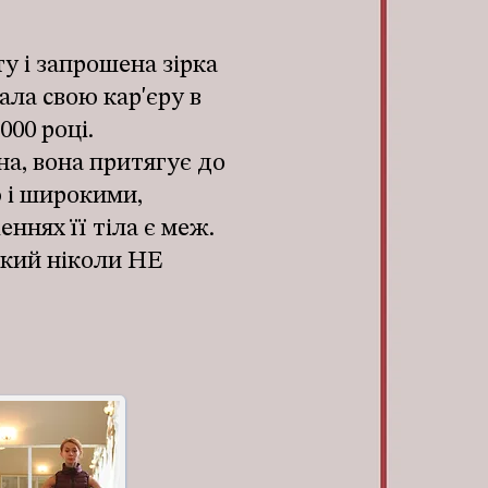
у і запрошена зірка
ала свою кар'єру в
000 році.
на, вона притягує до
 і широкими,
ннях її тіла є меж.
Який ніколи НЕ