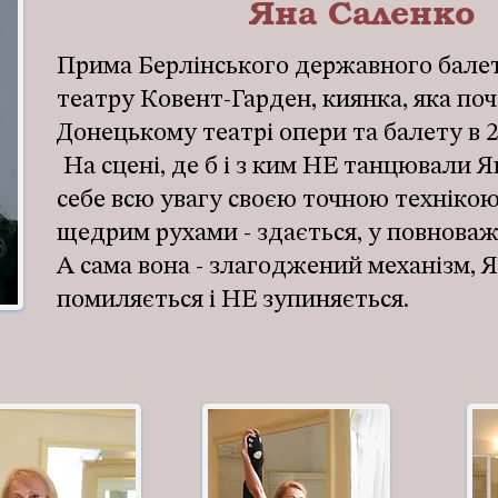
Яна Саленко
Прима Берлінського державного балет
театру Ковент-Гарден, киянка, яка поч
Донецькому театрі опери та балету в 2
На сцені, де б і з ким НЕ танцювали Я
себе всю увагу своєю точною технікою
щедрим рухами - здається, у повноваже
А сама вона - злагоджений механізм, 
помиляється і НЕ зупиняється.