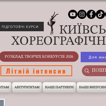
КИЇВС
ПІДГОТОВЧІ КУРСИ
ХОРЕОГРАФІЧ
РОЗКЛАД ТВОРЧІХ КОНКУРСІВ 2026
Для юн
Літній інтенсив
НТАМ
АБІТУРІЄНТАМ
НАШІ ПАРТНЕРИ
НАШІ ВИПУСК