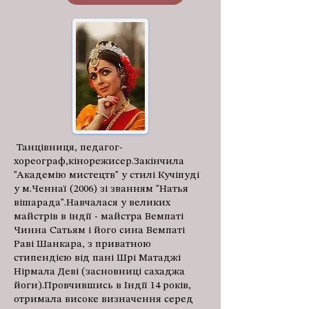
Танцівниця, педагог-
хореограф,кінорежисер.Закінчила
"Академію мистецтв" у стилі Кучіпуді
у м.Ченнаї (2006) зі званням "Натья
вішарада".Навчалася у великих
майстрів в індії - майстра Вемпаті
Чинна Сатьям і його сина Вемпаті
Раві Шанкара, з приватною
стипендією від пані Шрі Матаджі
Нірмала Деві (засновниці сахаджа
йоги).Провчившись в Індії 14 років,
отримала високе визначення серед