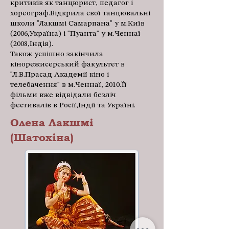
критиків як танцюрист, педагог і
хореограф.Відкрила свої танцювальні
школи "Лакшмі Самарпана" у м.Київ
(2006,Україна) і "Пуанта" у м.Ченнаї
(2008,Індія).
Також успішно закінчила
кінорежисерський факультет в
"Л.В.Прасад Академії кіно і
телебачення" в м.Ченнаї, 2010.Її
фільми вже відвідали безліч
фестивалів в Росії,Індії та Україні.
Олена Лакшмі
(Шатохіна)