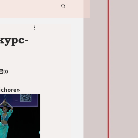
курс-
e»
ichore»