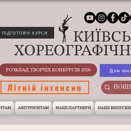
КИЇВС
ПІДГОТОВЧІ КУРСИ
ХОРЕОГРАФІЧ
РОЗКЛАД ТВОРЧІХ КОНКУРСІВ 2026
Для юн
Літній інтенсив
НТАМ
АБІТУРІЄНТАМ
НАШІ ПАРТНЕРИ
НАШІ ВИПУСК