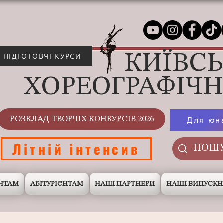
КИЇВС
ПІДГОТОВЧІ КУРСИ
ХОРЕОГРАФІЧ
РОЗКЛАД ТВОРЧІХ КОНКУРСІВ 2026
Для юн
Літній інтенсив
НТАМ
АБІТУРІЄНТАМ
НАШІ ПАРТНЕРИ
НАШІ ВИПУСК