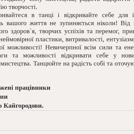
ію творчості.
ривайтеся в танці і відкривайте себе для 
ь вашого життя не зупиняється ніколи! Від 
го здоров`я, творчих успіхів та перемог, при
неймовірної пластики, витривалості, ентузіазму
ої можливості! Невичерпної всім сили та енерг
аги та можливості відкривати себе у нови
 мистецтва. Танцюйте на радість собі та оточу
ужені працівники
їни
о Кайгородови.