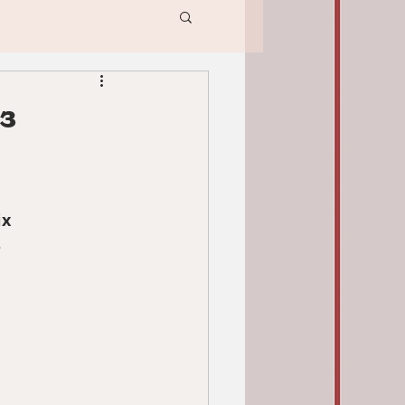
з
х 
 