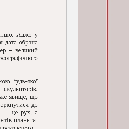
 дата обрана 
ер – великий 
ографічного 
скульпторів, 
ке явище, що 
оркнутися до 
 — це рух, а 
нтів планети, 
рекрасного і 