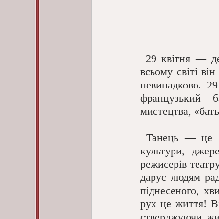
 29 квітня — день особливий для всіх, хто живе у ритмі танцю. Адже у 
всьому світі ві
невипадково. 2
французький б
мистецтва, «бать
 Танець — це більше, ніж слова, він є невід’ємною частиною будь-якої 
культури, джере
режисерів театр
дарує людям рад
піднесеного, хв
рух це життя! Ві
стверджуючи жит