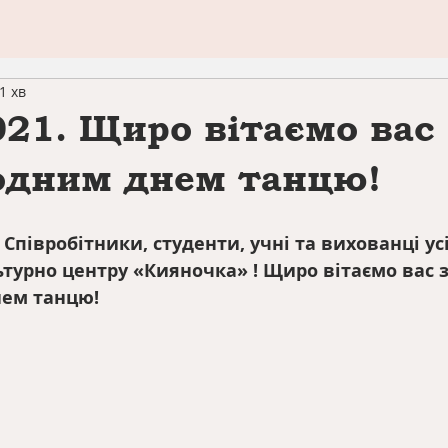
1 хв
021. Щиро вітаємо вас 
одним днем танцю!
Співробітники, студенти, учні та вихованці усі
ьтурно центру «Кияночка» ! Щиро вітаємо вас з
ем танцю!