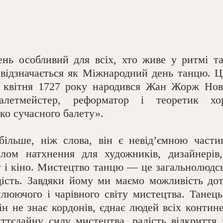
н відзначається як Міжнародний день танцю. Ця
9 квітня 1727 року народився Жан Жорж Нов
алетмейстер, реформатор і теоретик хоре
ко сучасного балету».  
лом натхнення для художників, дизайнерів, 
у і кіно. Мистецтво танцю — це загальнолюдсь
ість. Завдяки йому ми маємо можливість дот
илюючого і чарівного світу мистецтва. Танець
н не знає кордонів, єднає людей всіх контине
тєдайну силу мистецтва, радість відкриття п