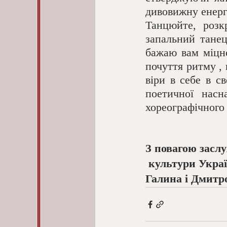
дивовижну енерг
Танцюйте, розк
запальний танец
бажаю вам міцно
почуття ритму , 
віри в себе в св
поетичної насн
хореографічного
З повагою засл
 культури Укра
Галина і Дмитр