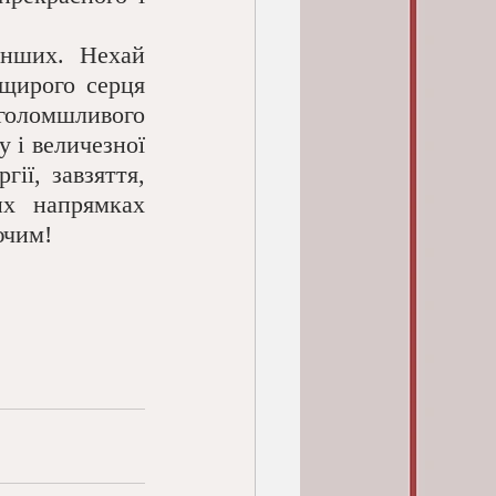
інших. Нехай 
щирого серця 
голомшливого 
 і величезної 
ії, завзяття, 
х напрямках 
ючим!