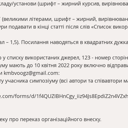
кладу/установи (шрифт – жирний курсив, вирівнюва
ії (великими літерами, шрифт – жирний, вирівнюван
ури подавати в кінці статті після слів «Список вико
вал – 1,5). Посилання наводяться в квадратних дужках;
у списку використаних джерел, 123 - номер сторін
му мають до 10 квітня 2022 року включно відправ
и kmbvoogz@gmail.com:
ту учасника симпозіуму (всі автори та співавтори м
le.com/forms/d/1f4QUZIBHnCgy_iiz94Js8EpdiZ2n4VZx
чеку про переказ організаційного внеску.