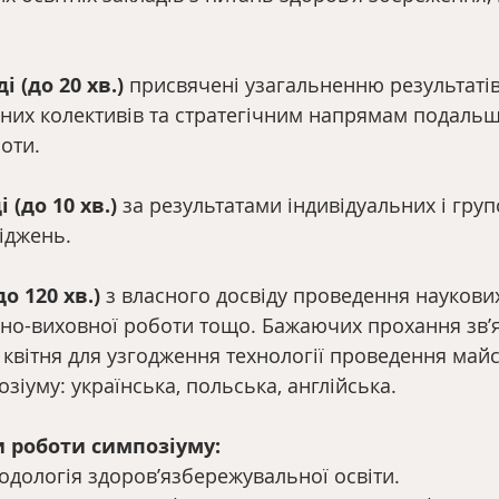
 (до 20 хв.)
 присвячені узагальненню результатів
них колективів та стратегічним напрямам подальш
оти.
 (до 10 хв.)
 за результатами індивідуальних і гру
іджень.
о 120 хв.)
 з власного досвіду проведення наукови
ьно-виховної роботи тощо. Бажаючих прохання зв’я
 квітня для узгодження технології проведення майс
зіуму: українська, польська, англійська.
 роботи симпозіуму:
тодологія здоров’язбережувальної освіти.