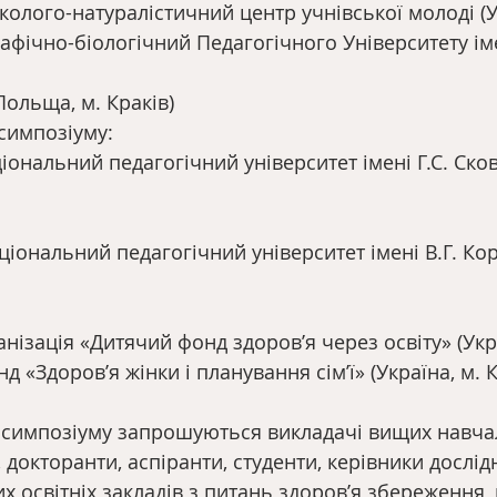
олого-натуралістичний центр учнівської молоді (Ук
афічно-біологічний Педагогічного Університету імен
Польща, м. Краків)
симпозіуму:
іональний педагогічний університет імені Г.С. Ско
іональний педагогічний університет імені В.Г. Ко
нізація «Дитячий фонд здоров’я через освіту» (Укра
 «Здоров’я жінки і планування сім’ї» (Україна, м. К
ті симпозіуму запрошуються викладачі вищих навча
, докторанти, аспіранти, студенти, керівники дослід
 освітніх закладів з питань здоров’я збереження, 