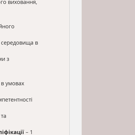
ого виховання,
йного 
о середовища в
ми з 
 в умовах
мпетентності
 та
іфікації
 – 1 