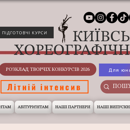
КИЇВС
ПІДГОТОВЧІ КУРСИ
ХОРЕОГРАФІЧ
РОЗКЛАД ТВОРЧІХ КОНКУРСІВ 2026
Для юн
Літній інтенсив
НТАМ
АБІТУРІЄНТАМ
НАШІ ПАРТНЕРИ
НАШІ ВИПУСК