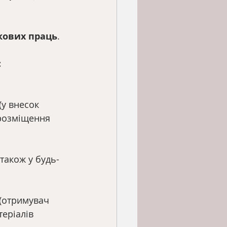
кових праць
.
:
 (у внесок 
 розміщення 
також у будь-
 (отримувач
еріалів 