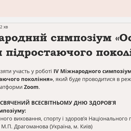
2 хв
ародний симпозіум «Ос
я підростаючого покол
яти участь у роботі 
ІV Міжнародного симпозіум
таючого покоління»
, який буде проводитися в реж
латформи 
Zoom
.
СВЯЧЕНИЙ ВСЕСВІТНЬОМУ ДНЮ ЗДОРОВ’Я
мпозіуму:
ного виховання, спорту і здоров’я Національного 
 М.П. Драгоманова (Україна, м. Київ)