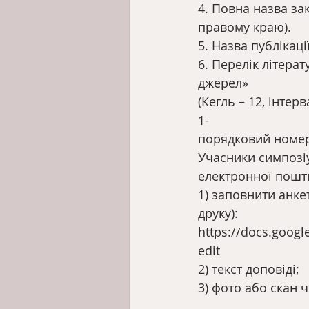
4. Повна назва за
правому краю).
5. Назва публікац
6. Перелік літерат
джерел»
(Кегль – 12, інтер
1-
порядковий номер 
Учасники симпозіу
електронної пошт
1) заповнити анке
друку):
https://docs.goog
edit
2) текст доповіді;
3) фото або скан 