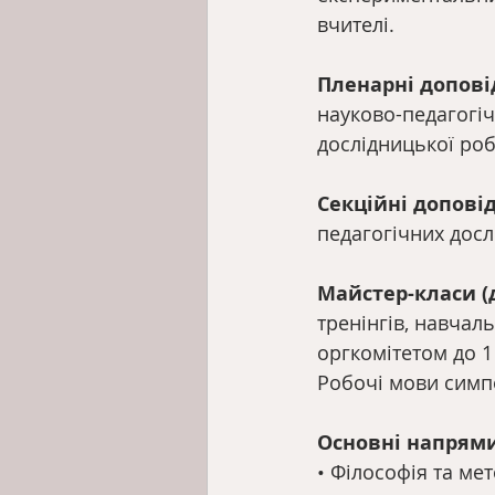
вчителі.
Пленарні доповіді
науково-педагогіч
дослідницької роб
Секційні доповіді
педагогічних досл
Майстер-класи (д
тренінгів, навчал
оргкомітетом до 1
Робочі мови симпо
Основні напрями
• Філософія та ме