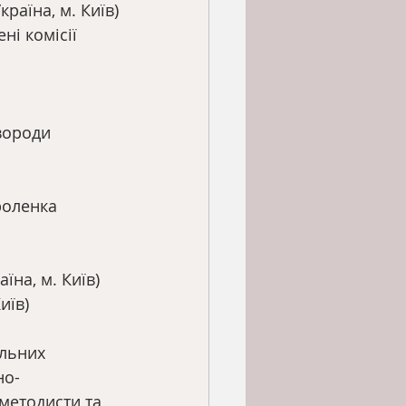
раїна, м. Київ)
і комісії 
вороди 
роленка 
їна, м. Київ)
иїв)
льних 
но-
методисти та 