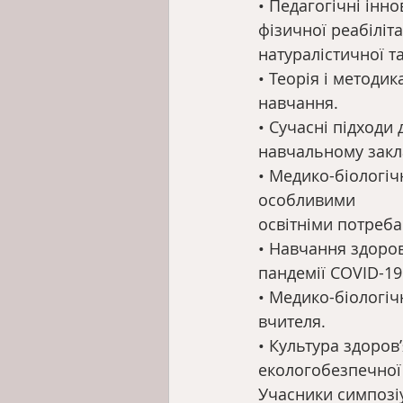
• Педагогічні інно
фізичної реабіліт
натуралістичної т
• Теорія і методи
навчання.
• Сучасні підходи
навчальному закл
• Медико-біологіч
особливими
освітніми потреба
• Навчання здоров
пандемії COVID-19
• Медико-біологіч
вчителя.
• Культура здоров
екологобезпечної
Учасники симпозі