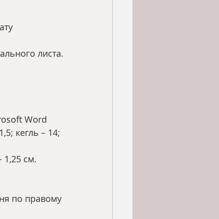
ату 
ального листа.
rosoft Word
5; кегль – 14; 
 1,25 см. 
ння по правому 