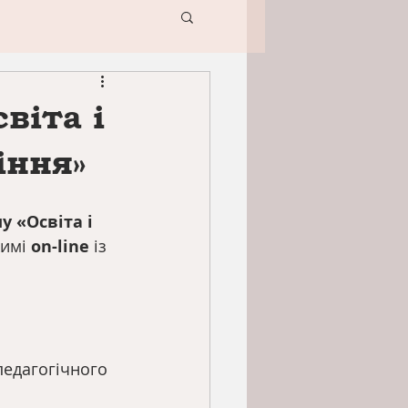
віта і
іння»
у «Освіта і
имі 
on-line
 із
педагогічного