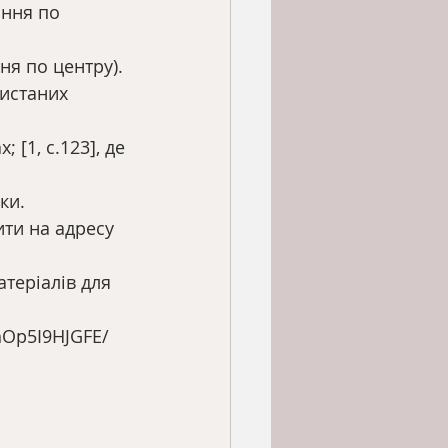
ння по 
ня по центру).
ристаних 
 [1, с.123], де 
ки.
ити на адресу
атеріалів для
hOp5I9HJGFE/