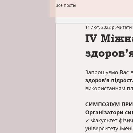
Все посты
11 лют. 2022 р.
Читати 
ІV Міжн
здоров’
Запрошуємо Вас вз
здоров’я підрос
використанням п
СИМПОЗІУМ ПРИ
Організатори си
✓ Факультет фізич
університету імені