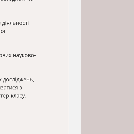
 діяльності 
ої 
пових науково-
х досліджень,
затися з
тер-класу.