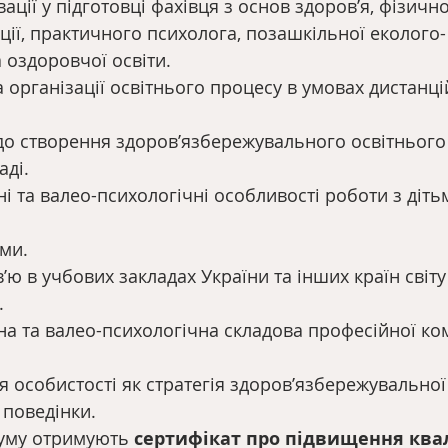
вації у підготовці фахівця з основ здоров’я, фізичн
ації, практичного психолога, позашкільної еколого-
а оздоровчої освіти.
ка організації освітнього процесу в умовах дистанці
 до створення здоров’язбережувального освітньог
аді.
ні та валео-психологічні особливості роботи з діть
ми.
’ю в учбових закладах України та інших країн світу
.
на та валео-психологічна складова професійної ко
’я особистості як стратегія здоров’язбережувальної
 поведінки.
уму отримують 
сертифікат про підвищення квал