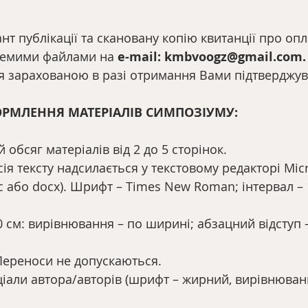
нт публікації та скановану копію квитанції про опл
емими файлами на 
е-mail: kmbvoogz@gmail.com.
я зарахованою в разі отримання Вами підтверджув
РМЛЕННЯ МАТЕРІАЛІВ СИМПОЗІУМУ:
обсяг матеріалів від 2 до 5 сторінок.
сія тексту надсилається у текстовому редакторі Mic
 або dосх). Шрифт – Times New Roman; інтервал – 1,
0 см: вирівнювання – по ширині; абзацний відступ –
Переноси не допускаються.
іціали автора/авторів (шрифт – жирний, вирівнюва