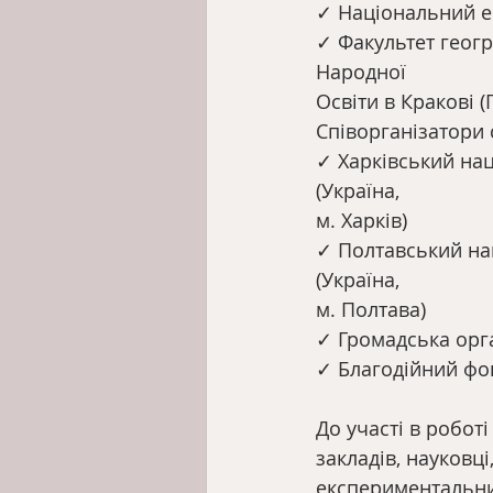
✓ Національний ек
✓ Факультет геогр
Народної
Освіти в Кракові (
Співорганізатори 
✓ Харківський нац
(Україна,
м. Харків)
✓ Полтавський нац
(Україна,
м. Полтава)
✓ Громадська орга
✓ Благодійний фонд
До участі в робо
закладів, науковці
експериментальних