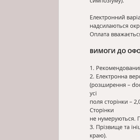
симпозіуму).
Електронний варіа
надсилаються окр
Оплата вважаєтьс
ВИМОГИ ДО ОФО
1. Рекомендований 
2. Електронна вер
(розширення – doc
усі
поля сторінки – 2,
Сторінки
не нумеруються. 
3. Прізвище та ін
краю).