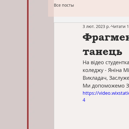
Все посты
3 лют. 2023 р.
Читати 1
Фрагмен
танець
На відео студентк
коледжу - Яніна М
Викладач, Заслуже
Ми допоможемо Зд
https://video.wixst
4