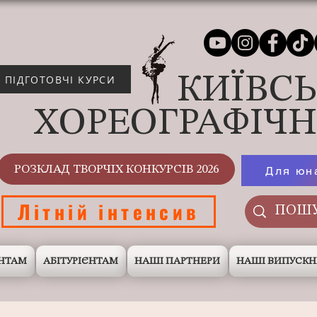
КИЇВС
ПІДГОТОВЧІ КУРСИ
ХОРЕОГРАФІЧ
РОЗКЛАД ТВОРЧІХ КОНКУРСІВ 2026
Для юн
Літній інтенсив
НТАМ
АБІТУРІЄНТАМ
НАШІ ПАРТНЕРИ
НАШІ ВИПУСК