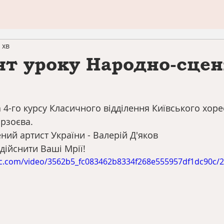
 хв
т уроку Народно-сцен
а 4-го курсу Класичного відділення Київського хор
ірзоєва.
ний артист України - Валерій Д'яков
ійснити Ваші Мрії!
atic.com/video/3562b5_fc083462b8334f268e555957df1dc90c/