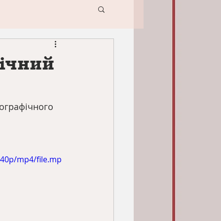
ічний
еографічного 
240p/mp4/file.mp