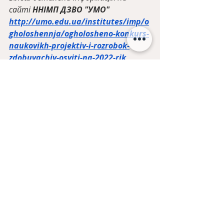
сайті 
ННІМП ДЗВО "УМО"
http://umo.edu.ua/institutes/imp/o
gholoshennja/ogholosheno-konkurs-
naukovikh-projektiv-i-rozrobok-
zdobuvachiv-osviti-na-2022-rik
Останні пости
Дивитися всі