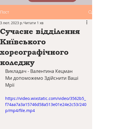
Пост
3 лют. 2023 р.
Читати 1 хв
Сучасне відділення
Київського
хореографічного
коледжу
Викладач - Валентина Кецман
Ми допоможемо Здійснити Ваші 
Мрії
https://video.wixstatic.com/video/3562b5_
f74aa7a3a15746d58a513e01e24e2c53/240
p/mp4/file.mp4