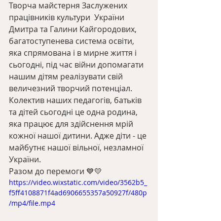
Творча майстерня Заслужених 
працівників культури  України 
Дмитра та Галини Кайгородових, 
багатоступенева система освіти,  
яка спрямована і в мирне життя і 
сьогодні, під час війни допомагати 
нашим дітям реалізувати свій 
величезний творчий потенціал. 
Колектив наших педагогів, батьків 
та дітей сьогодні це одна родина, 
яка працює для здійснення мрій 
кожної нашої дитини. Адже діти - це 
майбутнє нашої вільної, незламної  
України.
Разом до перемоги 💙💛
https://video.wixstatic.com/video/3562b5_
f5ff4108871f4ad6906655357a50927f/480p
/mp4/file.mp4