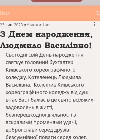
Пост
23 лип. 2023 р.
Читати 1 хв
З Днем народження,
Людмило Василівно!
Сьогодні свій День народження 
святкує головний бухгалтер 
Київського хореографічного 
коледжу, Котеленець Людмила 
Василівна.  Колектив Київського 
хореографічного коледжу від душі 
вітає Вас і бажає в це свято всіляких 
задоволень в житті, 
безперешкодної діяльності з 
яскравими променями удачі, 
доброї слави серед друзів і 
безсумнівної поваги серед колег.