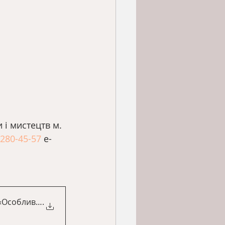
 і мистецтв м. 
)280-45-57
 е-
«Особливості роботи хореог
.