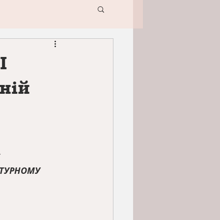
І
ній
ї
ЬТУРНОМУ 