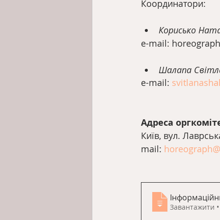
Координатори:
Корисько Ната
е-mail: horeograp
Шалапа Світла
е-mail: 
svitlanash
Адреса оргкоміте
Київ, вул. Лаврська
mail: 
horeograph@
Інформаційн
За