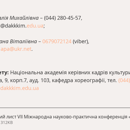
лія Михайлівна 
–
(044) 280-45-57,
h@dakkkim.
edu.ua
;
на Віталіївна 
–
0679072124
 (viber),
alapa@ukr.net
.
ту: 
Національна академія керівних кадрів культури
, 9, корп.7, ауд. 103, кафедра хореографії, тел. 
(044
dakkkim.edu.ua
ий лист VІІ Міжнародна науково-практична конференція 
вантажити • 312KB