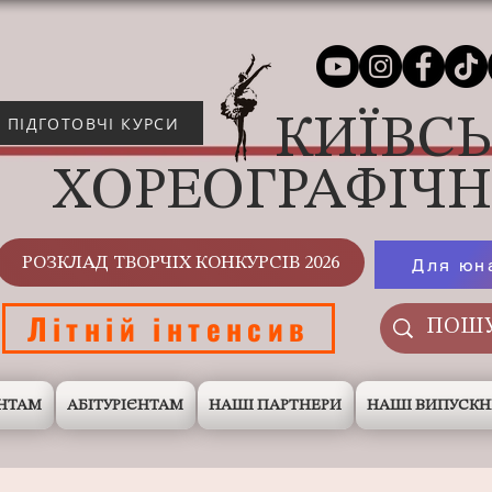
КИЇВС
ПІДГОТОВЧІ КУРСИ
ХОРЕОГРАФІЧ
РОЗКЛАД ТВОРЧІХ КОНКУРСІВ 2026
Для юн
Літній інтенсив
НТАМ
АБІТУРІЄНТАМ
НАШІ ПАРТНЕРИ
НАШІ ВИПУСК