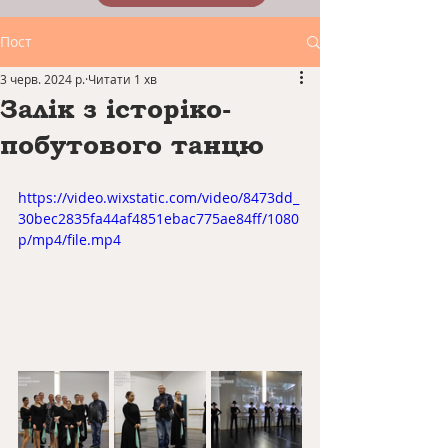
Пост
3 черв. 2024 р.
Читати 1 хв
Залік з історіко-
побутового танцю
https://video.wixstatic.com/video/8473dd_
30bec2835fa44af4851ebac775ae84ff/1080
p/mp4/file.mp4