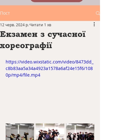
Пост
12 черв. 2024 р.
Читати 1 хв
Екзамен з сучасної
хореографії
https://video.wixstatic.com/video/8473dd_
c8b83aa5a34a4923a1578a6af24e15f6/108
0p/mp4/file.mp4