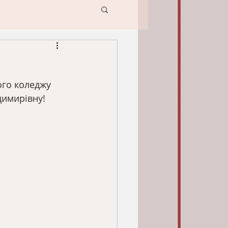
ого коледжу 
димирівну!