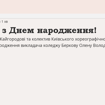
 1 хв
 з Днем народження!
Кайгородові та колектив Київського хореографічн
ародження викладача коледжу Беркову Олену Воло