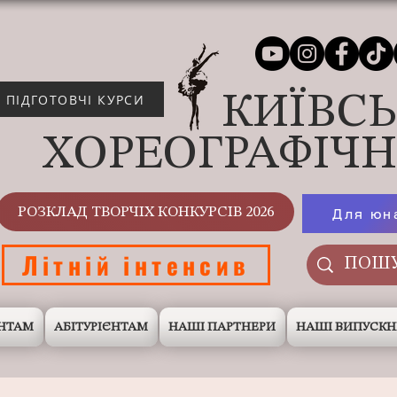
КИЇВС
ПІДГОТОВЧІ КУРСИ
ХОРЕОГРАФІЧ
РОЗКЛАД ТВОРЧІХ КОНКУРСІВ 2026
Для юн
Літній інтенсив
НТАМ
АБІТУРІЄНТАМ
НАШІ ПАРТНЕРИ
НАШІ ВИПУСК