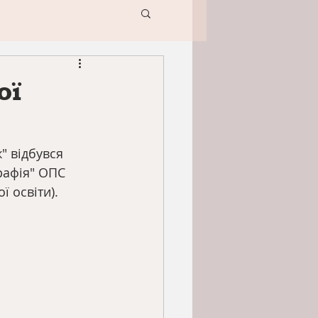
ої
" відбувся 
рафія" ОПС 
 освіти). 