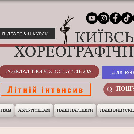
КИЇВС
ПІДГОТОВЧІ КУРСИ
ХОРЕОГРАФІЧ
РОЗКЛАД ТВОРЧІХ КОНКУРСІВ 2026
Для юн
Літній інтенсив
НТАМ
АБІТУРІЄНТАМ
НАШІ ПАРТНЕРИ
НАШІ ВИПУСК