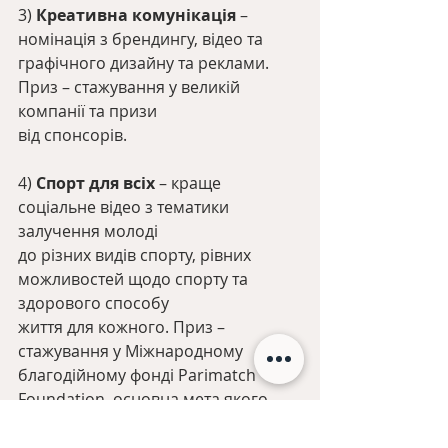
3) 
Креативна комунікація
 – 
номінація з брендингу, відео та
графічного дизайну та реклами. 
Приз – стажування у великій 
компанії та призи
від спонсорів.
4) 
Спорт для всіх 
– краще 
соціальне відео з тематики 
залучення молоді
до різних видів спорту, рівних 
можливостей щодо спорту та 
здорового способу
життя для кожного. Приз – 
стажування у Міжнародному 
благодійному фонді Parimatch 
Foundation, основна мета якого - 
залучення дітей до спорту без
обмежень.