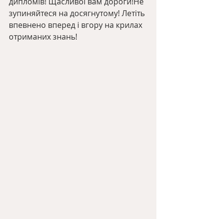
дипломів! Щасливої вам дороги!Не 
зупиняйтеся на досягнутому! Летіть 
впевнено вперед і вгору на крилах 
отриманих знань!